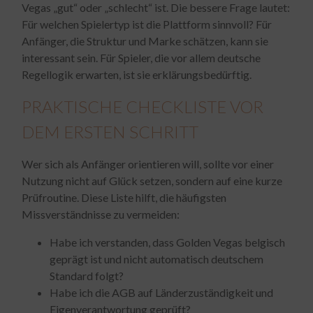
Vegas „gut“ oder „schlecht“ ist. Die bessere Frage lautet:
Für welchen Spielertyp ist die Plattform sinnvoll? Für
Anfänger, die Struktur und Marke schätzen, kann sie
interessant sein. Für Spieler, die vor allem deutsche
Regellogik erwarten, ist sie erklärungsbedürftig.
PRAKTISCHE CHECKLISTE VOR
DEM ERSTEN SCHRITT
Wer sich als Anfänger orientieren will, sollte vor einer
Nutzung nicht auf Glück setzen, sondern auf eine kurze
Prüfroutine. Diese Liste hilft, die häufigsten
Missverständnisse zu vermeiden:
Habe ich verstanden, dass Golden Vegas belgisch
geprägt ist und nicht automatisch deutschem
Standard folgt?
Habe ich die AGB auf Länderzuständigkeit und
Eigenverantwortung geprüft?