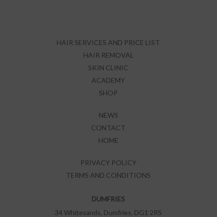
HAIR SERVICES AND PRICE LIST
HAIR REMOVAL
SKIN CLINIC
ACADEMY
SHOP
NEWS
CONTACT
HOME
PRIVACY POLICY
TERMS AND CONDITIONS
DUMFRIES
34 Whitesands, Dumfries, DG1 2RS