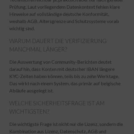
Prüfung. Laut vorliegendem Datenkontext fehlen klare
Hinweise auf vollständige deutsche Konformität,
weshalb AGB, Altersgrenze und Schutzsysteme vorab
wichtig sind.
WARUM DAUERT DIE VERIFIZIERUNG
MANCHMAL LÄNGER?
Die Auswertung von Community-Berichten deutet
darauf hin, dass Konten mit deutscher IBAN längere
KYC-Zeiten haben können, teils bis zu zehn Werktage.
Das wirkt nach einem System, das primär auf belgische
Abläufe ausgelegt ist.
WELCHE SICHERHEITSFRAGE IST AM
WICHTIGSTEN?
Die wichtigste Frage ist nicht nur die Lizenz, sondern die
Kombination aus Lizenz, Datenschutz, AGB und