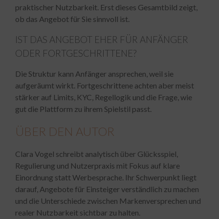
praktischer Nutzbarkeit. Erst dieses Gesamtbild zeigt,
ob das Angebot für Sie sinnvoll ist.
IST DAS ANGEBOT EHER FÜR ANFÄNGER
ODER FORTGESCHRITTENE?
Die Struktur kann Anfänger ansprechen, weil sie
aufgeräumt wirkt. Fortgeschrittene achten aber meist
stärker auf Limits, KYC, Regellogik und die Frage, wie
gut die Plattform zu ihrem Spielstil passt.
ÜBER DEN AUTOR
Clara Vogel schreibt analytisch über Glücksspiel,
Regulierung und Nutzerpraxis mit Fokus auf klare
Einordnung statt Werbesprache. Ihr Schwerpunkt liegt
darauf, Angebote für Einsteiger verständlich zu machen
und die Unterschiede zwischen Markenversprechen und
realer Nutzbarkeit sichtbar zu halten.