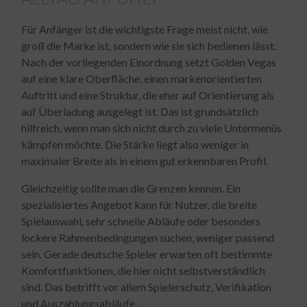
Für Anfänger ist die wichtigste Frage meist nicht, wie
groß die Marke ist, sondern wie sie sich bedienen lässt.
Nach der vorliegenden Einordnung setzt Golden Vegas
auf eine klare Oberfläche, einen markenorientierten
Auftritt und eine Struktur, die eher auf Orientierung als
auf Überladung ausgelegt ist. Das ist grundsätzlich
hilfreich, wenn man sich nicht durch zu viele Untermenüs
kämpfen möchte. Die Stärke liegt also weniger in
maximaler Breite als in einem gut erkennbaren Profil.
Gleichzeitig sollte man die Grenzen kennen. Ein
spezialisiertes Angebot kann für Nutzer, die breite
Spielauswahl, sehr schnelle Abläufe oder besonders
lockere Rahmenbedingungen suchen, weniger passend
sein. Gerade deutsche Spieler erwarten oft bestimmte
Komfortfunktionen, die hier nicht selbstverständlich
sind. Das betrifft vor allem Spielerschutz, Verifikation
und Auszahlungsabläufe.