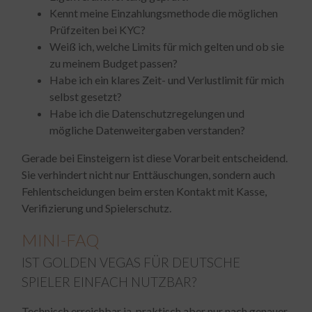
Kennt meine Einzahlungsmethode die möglichen
Prüfzeiten bei KYC?
Weiß ich, welche Limits für mich gelten und ob sie
zu meinem Budget passen?
Habe ich ein klares Zeit- und Verlustlimit für mich
selbst gesetzt?
Habe ich die Datenschutzregelungen und
mögliche Datenweitergaben verstanden?
Gerade bei Einsteigern ist diese Vorarbeit entscheidend.
Sie verhindert nicht nur Enttäuschungen, sondern auch
Fehlentscheidungen beim ersten Kontakt mit Kasse,
Verifizierung und Spielerschutz.
MINI-FAQ
IST GOLDEN VEGAS FÜR DEUTSCHE
SPIELER EINFACH NUTZBAR?
Technisch erreichbar ja, praktisch aber nur nach genauer