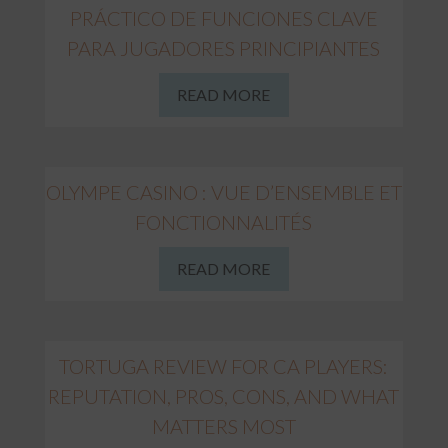
PRÁCTICO DE FUNCIONES CLAVE
PARA JUGADORES PRINCIPIANTES
READ MORE
OLYMPE CASINO : VUE D’ENSEMBLE ET
FONCTIONNALITÉS
READ MORE
TORTUGA REVIEW FOR CA PLAYERS:
REPUTATION, PROS, CONS, AND WHAT
MATTERS MOST