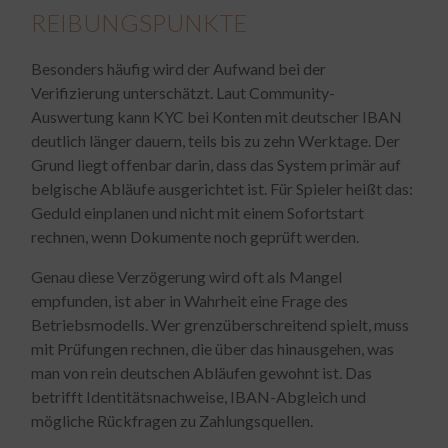
REIBUNGSPUNKTE
Besonders häufig wird der Aufwand bei der
Verifizierung unterschätzt. Laut Community-
Auswertung kann KYC bei Konten mit deutscher IBAN
deutlich länger dauern, teils bis zu zehn Werktage. Der
Grund liegt offenbar darin, dass das System primär auf
belgische Abläufe ausgerichtet ist. Für Spieler heißt das:
Geduld einplanen und nicht mit einem Sofortstart
rechnen, wenn Dokumente noch geprüft werden.
Genau diese Verzögerung wird oft als Mangel
empfunden, ist aber in Wahrheit eine Frage des
Betriebsmodells. Wer grenzüberschreitend spielt, muss
mit Prüfungen rechnen, die über das hinausgehen, was
man von rein deutschen Abläufen gewohnt ist. Das
betrifft Identitätsnachweise, IBAN-Abgleich und
mögliche Rückfragen zu Zahlungsquellen.