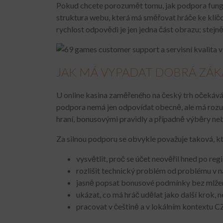
Pokud chcete porozumět tomu, jak podpora funguje,
struktura webu, která má směřovat hráče ke klíčo
rychlost odpovědi je jen jedna část obrazu; stejn
JAK MÁ VYPADAT DOBRÁ ZÁ
U online kasina zaměřeného na český trh očekává 
podpora nemá jen odpovídat obecně, ale má rozumě
hraní, bonusovými pravidly a případně výběry ne
Za silnou podporu se obvykle považuje taková, kt
vysvětlit, proč se účet neověřil hned po regi
rozlišit technický problém od problému v n
jasně popsat bonusové podmínky bez mlžen
ukázat, co má hráč udělat jako další krok, 
pracovat v češtině a v lokálním kontextu C