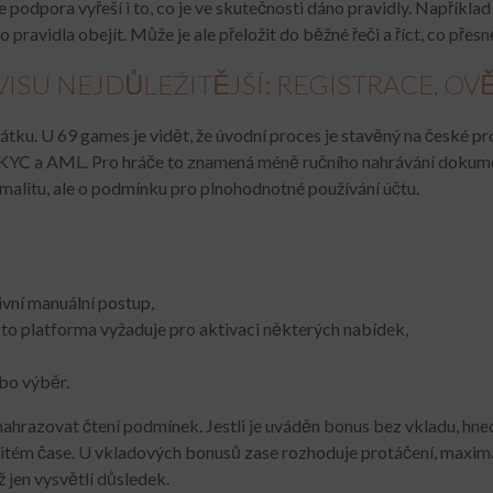
e podpora vyřeší i to, co je ve skutečnosti dáno pravidly. Napříkla
pravidla obejít. Může je ale přeložit do běžné řeči a říct, co přesn
ISU NEJDŮLEŽITĚJŠÍ: REGISTRACE, O
tku. U 69 games je vidět, že úvodní proces je stavěný na české pros
lům KYC a AML. Pro hráče to znamená méně ručního nahrávání dokume
rmalitu, ale o podmínku pro plnohodnotné používání účtu.
ivní manuální postup,
to platforma vyžaduje pro aktivaci některých nabídek,
ebo výběr.
hrazovat čtení podmínek. Jestli je uváděn bonus bez vkladu, hned
rčitém čase. U vkladových bonusů zase rozhoduje protáčení, maximál
 jen vysvětlí důsledek.