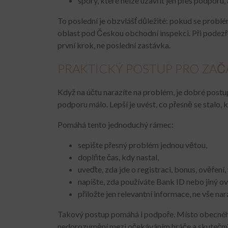
spory, které nelze uzavřít jen přes podporu, a 
To poslední je obzvlášť důležité: pokud se problé
oblast pod Českou obchodní inspekci. Při podezř
první krok, ne poslední zastávka.
PRAKTICKÝ POSTUP PRO ZAČ
Když na účtu narazíte na problém, je dobré postu
podporu málo. Lepší je uvést, co přesně se stalo, kd
Pomáhá tento jednoduchý rámec:
sepište přesný problém jednou větou,
doplňte čas, kdy nastal,
uveďte, zda jde o registraci, bonus, ověření
napište, zda používáte Bank ID nebo jiný o
přiložte jen relevantní informace, ne vše na
Takový postup pomáhá i podpoře. Místo obecného z
nedorozumění mezi očekáváním hráče a skutečný