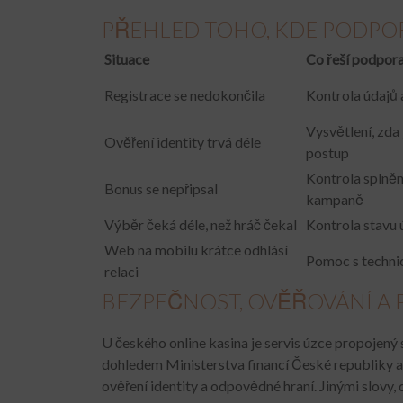
PŘEHLED TOHO, KDE PODPO
Situace
Co řeší podpor
Registrace se nedokončila
Kontrola údajů
Vysvětlení, zda
Ověření identity trvá déle
postup
Kontrola splně
Bonus se nepřipsal
kampaně
Výběr čeká déle, než hráč čekal
Kontrola stavu 
Web na mobilu krátce odhlásí
Pomoc s techn
relaci
BEZPEČNOST, OVĚŘOVÁNÍ A 
U českého online kasina je servis úzce propoje
dohledem Ministerstva financí České republiky a
ověření identity a odpovědné hraní. Jinými slovy, d