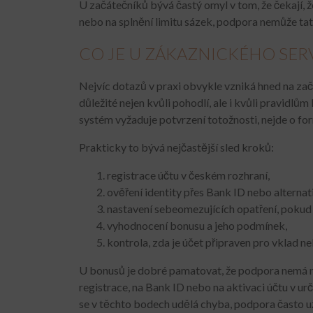
U začátečníků bývá častý omyl v tom, že čekají, ž
nebo na splnění limitu sázek, podpora nemůže tato 
CO JE U ZÁKAZNICKÉHO SERV
Nejvíc dotazů v praxi obvykle vzniká hned na začá
důležité nejen kvůli pohodlí, ale i kvůli pravid
systém vyžaduje potvrzení totožnosti, nejde o fo
Prakticky to bývá nejčastější sled kroků:
registrace účtu v českém rozhraní,
ověření identity přes Bank ID nebo alternat
nastavení sebeomezujících opatření, pokud 
vyhodnocení bonusu a jeho podmínek,
kontrola, zda je účet připraven pro vklad n
U bonusů je dobré pamatovat, že podpora nemá na
registrace, na Bank ID nebo na aktivaci účtu v u
se v těchto bodech udělá chyba, podpora často už