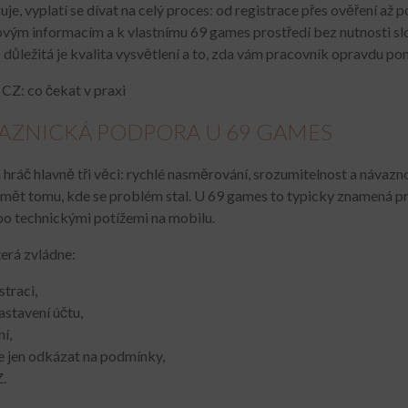
 vyplatí se dívat na celý proces: od registrace přes ověření až p
vým informacím a k vlastnímu 69 games prostředí bez nutnosti slož
ě důležitá je kvalita vysvětlení a to, zda vám pracovník opravdu p
KAZNICKÁ PODPORA U 69 GAMES
hráč hlavně tři věci: rychlé nasměrování, srozumitelnost a návazno
t tomu, kde se problém stal. U 69 games to typicky znamená práci
bo technickými potížemi na mobilu.
erá zvládne:
straci,
astavení účtu,
í,
ne jen odkázat na podmínky,
Z.