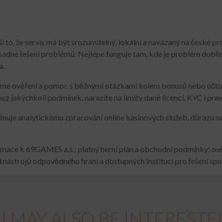
í to, že servis má být srozumitelný, lokální a navázaný na české p
ípadné řešení problémů. Nejlépe funguje tam, kde je problém dobře
a.
ímé ověření a pomoc s běžnými otázkami kolem bonusů nebo účtu,
z jakýchkoli podmínek, narazíte na limity dané licencí, KYC i pra
je analytickému zpracování online kasinových služeb, důrazu na 
ormace k 69GAMES a.s.; platný herní plán a obchodní podmínky; o
d nástrojů odpovědného hraní a dostupných institucí pro řešení spo
 MAY ALSO BE INTERESTE