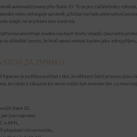
árně automatizovaný přes Bank ID. To je pro začátečníky výhoda,
emáte nebo nefunguje správně, přichází na řadu alternativní postu
odu údajů, ne urychlení bez kontroly.
 platforma umožňuje snadno nastavit limity vkladů, času nebo proh
 je to důležité i proto, že hráč nemá vnímat kasino jako zdroj příjm
RÁ STOJÍ ZA ZMÍNKU
69 games je potřeba počítat s tím, že některé části procesu jsou z
á, že i dobrý zákaznický servis může být omezen tím, co musí nej
použít Bank ID,
 jak jsou napsané,
YC a AML,
 přepínání sítí na mobilu,