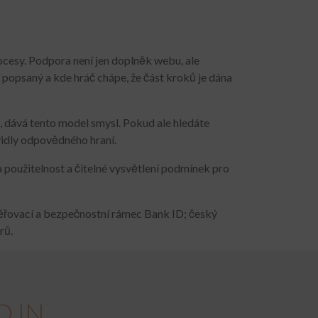
rocesy. Podpora není jen doplněk webu, ale
 popsaný a kde hráč chápe, že část kroků je dána
 dává tento model smysl. Pokud ale hledáte
vidly odpovědného hraní.
použitelnost a čitelné vysvětlení podmínek pro
věřovací a bezpečnostní rámec Bank ID; český
rů.
D IN