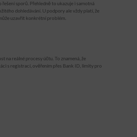
o řešení sporů. Přehledně to ukazuje i samotná
itého dohledávání. U podpory ale vždy platí, že
omůže uzavřít konkrétní problém.
st na reálné procesy účtu. To znamená, že
 s registrací, ověřením přes Bank ID, limity pro