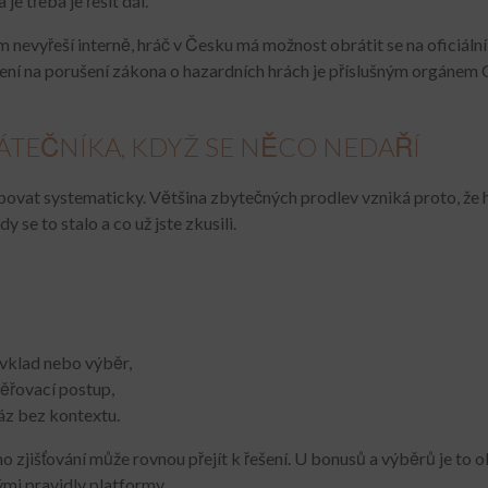
je třeba je řešit dál.
m nevyřeší interně, hráč v Česku má možnost obrátit se na oficiální
ení na porušení zákona o hazardních hrách je příslušným orgánem 
ÁTEČNÍKA, KDYŽ SE NĚCO NEDAŘÍ
povat systematicky. Většina zbytečných prodlev vzniká proto, že h
y se to stalo a co už jste zkusili.
, vklad nebo výběr,
věřovací postup,
ráz bez kontextu.
jišťování může rovnou přejít k řešení. U bonusů a výběrů je to o
mi pravidly platformy.