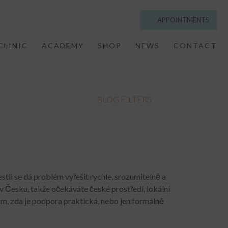
APPOINTMENTS
CLINIC
ACADEMY
SHOP
NEWS
CONTACT
BLOG FILTERS
estli se dá problém vyřešit rychle, srozumitelně a
 v Česku, takže očekáváte české prostředí, lokální
tom, zda je podpora praktická, nebo jen formálně