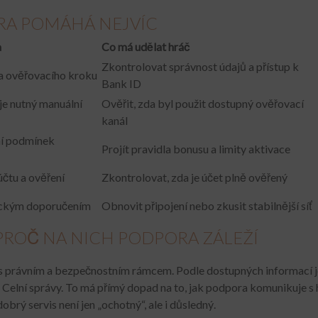
RA POMÁHÁ NEJVÍC
a
Co má udělat hráč
Zkontrolovat správnost údajů a přístup k
 a ověřovacího kroku
Bank ID
 je nutný manuální
Ověřit, zda byl použit dostupný ověřovací
kanál
ní podmínek
Projít pravidla bonusu a limity aktivace
účtu a ověření
Zkontrolovat, zda je účet plně ověřený
ickým doporučením
Obnovit připojení nebo zkusit stabilnější síť
PROČ NA NICH PODPORA ZÁLEŽÍ
ný s právním a bezpečnostním rámcem. Podle dostupných informací
 Celní správy. To má přímý dopad na to, jak podpora komunikuje s
obrý servis není jen „ochotný“, ale i důsledný.