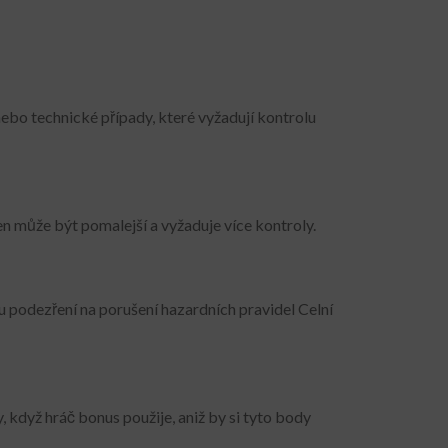
nebo technické případy, které vyžadují kontrolu
en může být pomalejší a vyžaduje více kontroly.
 u podezření na porušení hazardních pravidel Celní
 když hráč bonus použije, aniž by si tyto body