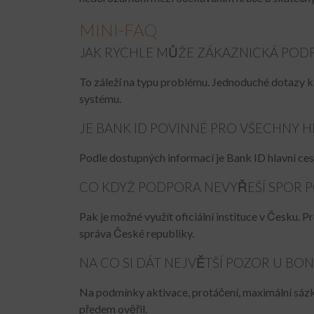
MINI-FAQ
JAK RYCHLE MŮŽE ZÁKAZNICKÁ POD
To záleží na typu problému. Jednoduché dotazy k ú
systému.
JE BANK ID POVINNÉ PRO VŠECHNY 
Podle dostupných informací je Bank ID hlavní cest
CO KDYŽ PODPORA NEVYŘEŠÍ SPOR 
Pak je možné využít oficiální instituce v Česku. P
správa České republiky.
NA CO SI DÁT NEJVĚTŠÍ POZOR U BO
Na podmínky aktivace, protáčení, maximální sázku 
předem ověřil.