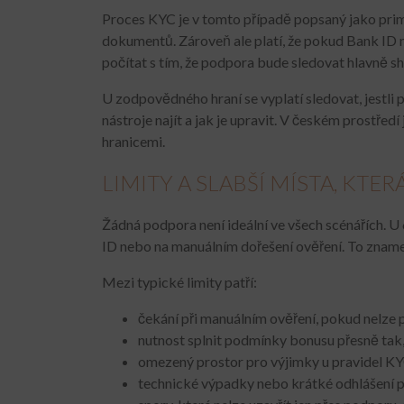
Proces KYC je v tomto případě popsaný jako prim
dokumentů. Zároveň ale platí, že pokud Bank ID n
počítat s tím, že podpora bude sledovat hlavně sh
U zodpovědného hraní se vyplatí sledovat, jestli
nástroje najít a jak je upravit. V českém prostředí
hranicemi.
LIMITY A SLABŠÍ MÍSTA, KTE
Žádná podpora není ideální ve všech scénářích. U 
ID nebo na manuálním dořešení ověření. To znamen
Mezi typické limity patří:
čekání při manuálním ověření, pokud nelze 
nutnost splnit podmínky bonusu přesně tak,
omezený prostor pro výjimky u pravidel K
technické výpadky nebo krátké odhlášení při