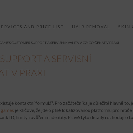
SERVICES AND PRICE LIST
HAIR REMOVAL
SKIN 
GAMES CUSTOMER SUPPORT A SERVISNÍ KVALITA V CZ: CO ČEKAT V PRAXI
SUPPORT A SERVISNÍ
AT V PRAXI
istuje kontaktní formulář. Pro začátečníka je důležité hlavně to, j
 games
je klíčové, že jde o plně lokalizovanou platformu pro hráče
ank ID, limity i ověřením identity. Právě tyto detaily rozhodují o 