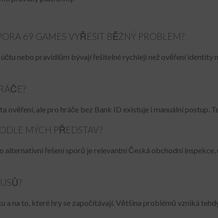
PORA 69 GAMES VYŘEŠIT BĚŽNÝ PROBLÉM?
čtu nebo pravidlům bývají řešitelné rychleji než ověření identity 
HRÁČE?
a ověření, ale pro hráče bez Bank ID existuje i manuální postup. T
PODLE MÝCH PŘEDSTAV?
ro alternativní řešení sporů je relevantní Česká obchodní inspekce,
NUSŮ?
a na to, které hry se započítávají. Většina problémů vzniká tehdy,