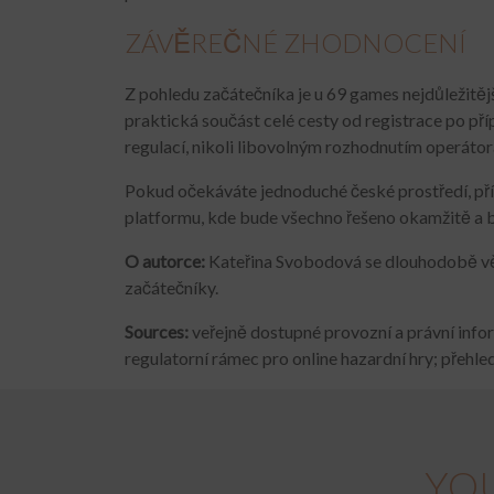
ZÁVĚREČNÉ ZHODNOCENÍ
Z pohledu začátečníka je u 69 games nejdůležitějš
praktická součást celé cesty od registrace po př
regulací, nikoli libovolným rozhodnutím operátor
Pokud očekáváte jednoduché české prostředí, př
platformu, kde bude všechno řešeno okamžitě a be
O autorce:
Kateřina Svobodová se dlouhodobě věnu
začátečníky.
Sources:
veřejně dostupné provozní a právní inf
regulatorní rámec pro online hazardní hry; přehle
YOU