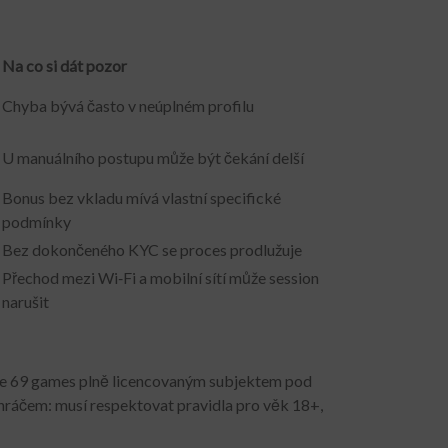
Na co si dát pozor
Chyba bývá často v neúplném profilu
U manuálního postupu může být čekání delší
Bonus bez vkladu mívá vlastní specifické
podmínky
Bez dokončeného KYC se proces prodlužuje
Přechod mezi Wi‑Fi a mobilní sítí může session
narušit
 je 69 games plně licencovaným subjektem pod
 hráčem: musí respektovat pravidla pro věk 18+,