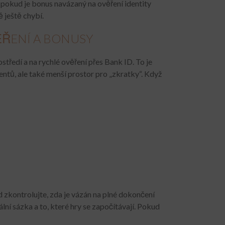
d pokud je bonus navázaný na ověření identity
ě ještě chybí.
VĚŘENÍ A BONUSY
tředí a na rychlé ověření přes Bank ID. To je
ntů, ale také menší prostor pro „zkratky“. Když
 zkontrolujte, zda je vázán na plné dokončení
ní sázka a to, které hry se započítávají. Pokud